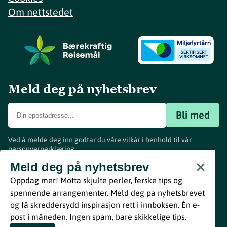
Om nettstedet
Meld deg på nyhetsbrev
Bli med
Ved å melde deg inn godtar du våre vilkår i henhold til vår
personvernerklæring
.
www.visitvestfold.com
Meld deg på nyhetsbrev
Turistinformasjon
Oppdag mer! Motta skjulte perler, ferske tips og
Vestfold Fylkeskommune
spennende arrangementer. Meld deg på nyhetsbrevet
By
Breakfast
og få skreddersydd inspirasjon rett i innboksen. Én e-
post i måneden. Ingen spam, bare skikkelige tips.