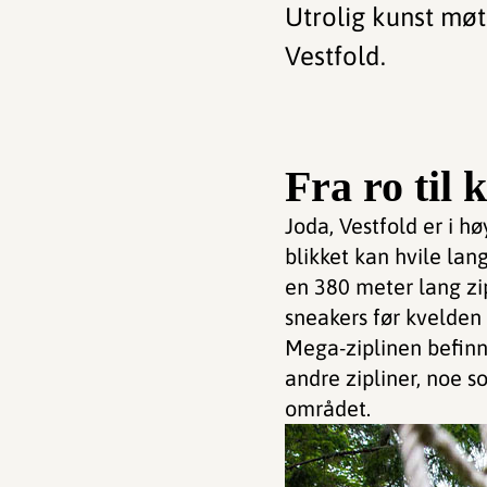
Utrolig kunst møte
Vestfold.
Fra ro til 
Joda, Vestfold er i hø
blikket kan hvile lang
en 380 meter lang zip
sneakers før kvelden 
Mega-ziplinen befin
andre zipliner, noe s
området.