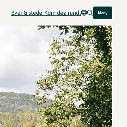
Byer & steder
Kom deg rundt
Meny