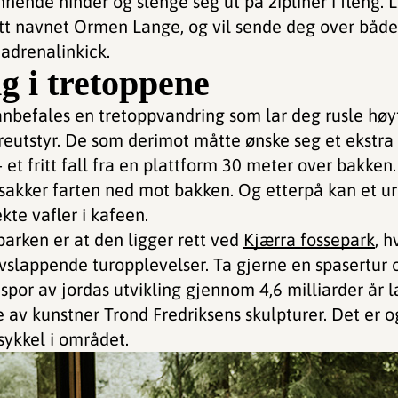
nnende hinder og slenge seg ut på zipliner i fleng.
ått navnet Ormen Lange, og vil sende deg over både 
 adrenalinkick.
g i tretoppene
t anbefales en tretoppvandring som lar deg rusle h
treutstyr. De som derimot måtte ønske seg et ekstra
et fritt fall fra en plattform 30 meter over bakken.
 sakker farten ned mot bakken. Og etterpå kan et uro
kte vafler i kafeen.
arken er at den ligger rett ved
Kjærra fossepark
, h
 avslappende turopplevelser. Ta gjerne en spasertur
spor av jordas utvikling gjennom 4,6 milliarder år l
e av kunstner Trond Fredriksens skulpturer. Det er o
gsykkel i området.