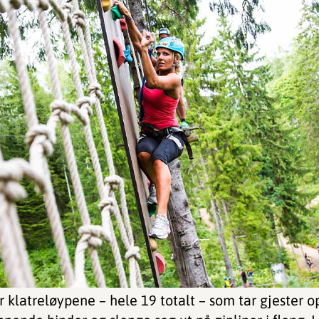
klatreløypene – hele 19 totalt – som tar gjester op