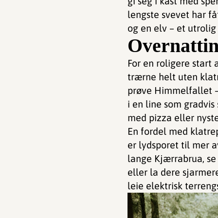
gi seg i kast med spe
lengste svevet har f
og en elv – et utrolig
Overnattin
For en roligere star
trærne helt uten kla
prøve Himmelfallet – 
i en line som gradvis
med pizza eller nyste
En fordel med klatrep
er lydsporet til mer
lange Kjærrabrua, se 
eller la dere sjarmer
leie elektrisk terren