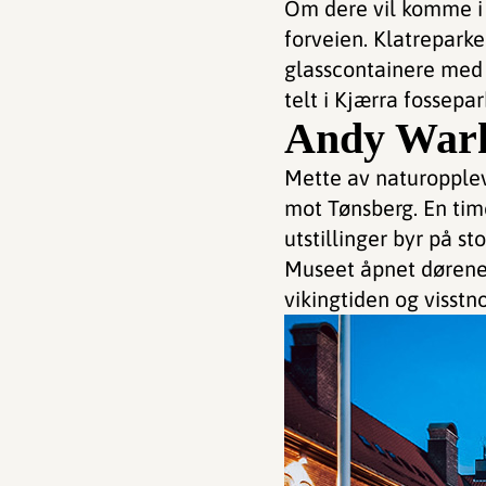
Om dere vil komme i 
forveien. Klatrepar
glasscontainere med 
telt i Kjærra fossepar
Andy Warh
Mette av naturopplev
mot Tønsberg. En time 
utstillinger byr på st
Museet åpnet dørene 
vikingtiden og visst