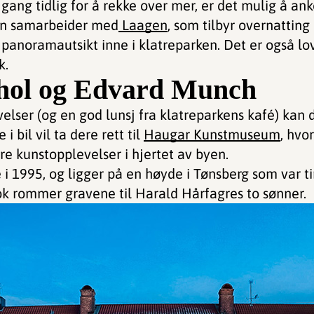
gang tidlig for å rekke over mer, er det mulig å a
ken samarbeider med
Laagen
, som tilbyr overnatting 
panoramautsikt inne i klatreparken. Det er også lov
k.
ol og Edvard Munch
elser (og en god lunsj fra klatreparkens kafé) kan 
i bil vil ta dere rett til
Haugar Kunstmuseum
, hvo
ore kunstopplevelser i hjertet av byen.
i 1995, og ligger på en høyde i Tønsberg som var t
nok rommer gravene til Harald Hårfagres to sønner.