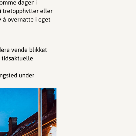
nkomme dagen i
i tretopphytter eller
 å overnatte i eget
dere vende blikket
r tidsaktuelle
ingsted under