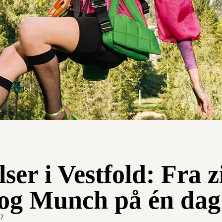
ser i Vestfold: Fra zi
og Munch på én dag
47