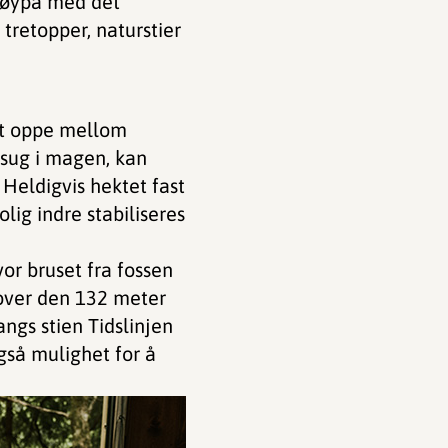
 Løypa med det
tretopper, naturstier
øyt oppe mellom
 sug i magen, kan
 Heldigvis hektet fast
lig indre stabiliseres
vor bruset fra fossen
 over den 132 meter
angs stien Tidslinjen
gså mulighet for å