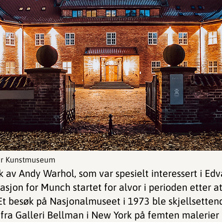
ar Kunstmuseum
rk av Andy Warhol, som var spesielt interessert i E
asjon for Munch startet for alvor i perioden etter a
Et besøk på Nasjonalmuseet i 1973 ble skjellsettend
ng fra Galleri Bellman i New York på femten malerie