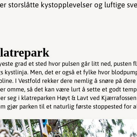
r storslåtte kystopplevelser og luftige sve
klatrepark
yeste grad et sted hvor pulsen går litt ned, pusten fly
s kystlinja. Men, det er også et fylke hvor blodpumpa
line. I Vestfold rekker dere nemlig å snøre på dere
er omme, så det kan være lurt å sette et godt tempo
ner seg i klatreparken Høyt & Lavt ved Kjærrafoss
om gjør parken til et naturlig første stoppested for 