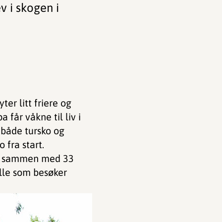
v i skogen i
ter litt friere og
 får våkne til liv i
 både tursko og
 fra start.
en sammen med 33
alle som besøker