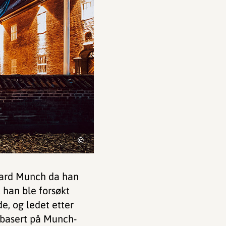
©
dvard Munch da han
t han ble forsøkt
e, og ledet etter
r basert på Munch-