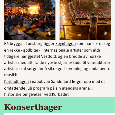
©
©
På brygga i Tønsberg ligger
Foynhagen
som har sikret seg
en rekke «godbiter». Internasjonale artister som aldri
tidligere har gjestet Vestfold, og en bredde av norske
artister med alt fra de nyeste stjerneskudd til veletablerte
artister, skal sørge for å sikre god stemning og enda bedre
musikk.
Kurbadhagen
i nabobyen Sandefjord følger opp med et
omfattende juli program på sin utendørs arena, i
historiske omgivelser ved Kurbadet.
Konserthager