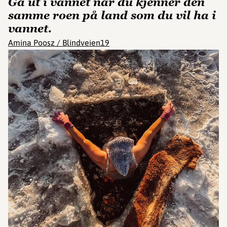
Gå ut i vannet når du kjenner den
samme roen på land som du vil ha i
vannet.
Amina Poosz / Blindveien19