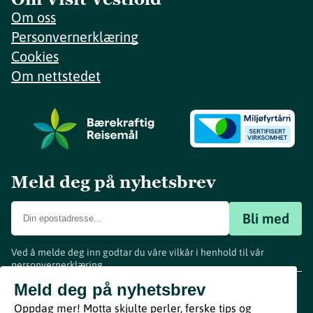
Om oss
Personvernerklæring
Cookies
Om nettstedet
Meld deg på nyhetsbrev
Bli med
Ved å melde deg inn godtar du våre vilkår i henhold til vår
personvernerklæring
.
www.visitvestfold.com
Meld deg på nyhetsbrev
Turistinformasjon
Oppdag mer! Motta skjulte perler, ferske tips og