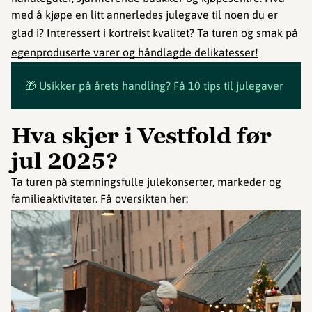
med å kjøpe en litt annerledes julegave til noen du er
glad i? Interessert i kortreist kvalitet?
Ta turen og smak på
egenproduserte varer og håndlagde delikatesser!
🎁
Usikker på årets handling? Få 10 tips til julegaver
Hva skjer i Vestfold før
jul 2025?
Ta turen på stemningsfulle julekonserter, markeder og
familieaktiviteter. Få oversikten her: