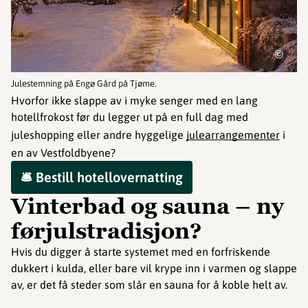
©
Julestemning på Engø Gård på Tjøme.
Hvorfor ikke slappe av i myke senger med en lang
hotellfrokost før du legger ut på en full dag med
juleshopping eller andre hyggelige
julearrangementer
i
en av Vestfoldbyene?
🛎️ Bestill hotellovernatting
Vinterbad og sauna – ny
førjulstradisjon?
Hvis du digger å starte systemet med en forfriskende
dukkert i kulda, eller bare vil krype inn i varmen og slappe
av, er det få steder som slår en sauna for å koble helt av.