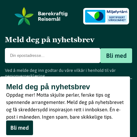
Meld deg på nyhetsbrev
Bli med
Ved å melde deg inn godtar du våre vilkår i henhold til vår
personvernerklæring
.
www.visitvestfold.com
Meld deg på nyhetsbrev
Turistinformasjon
Oppdag mer! Motta skjulte perler, ferske tips og
Vestfold Fylkeskommune
spennende arrangementer. Meld deg på nyhetsbrevet
By
Breakfast
og få skreddersydd inspirasjon rett i innboksen. Én e-
post i måneden. Ingen spam, bare skikkelige tips.
Bli med