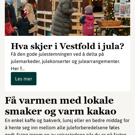
Hva skjer i Vestfold i jula?
Få den gode julestemningen ved å delta på
julemarkeder, julekonserter og julearrangementer.
Her f…
Les mer
Få varmen med lokale
smaker og varm kakao
En enkel kaffe og bakverk, lunsj eller en bedre middag for
å hente seg inn mellom alle juleforberedelsene føles
godt. Sving innom en av spisestedene når du er på farten