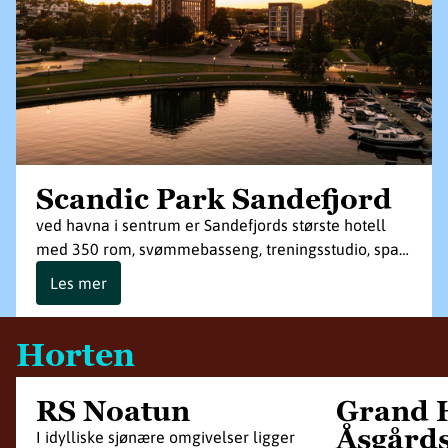
Scandic Park Sandefjord
ved havna i sentrum er Sandefjords største hotell
med 350 rom, svømmebasseng, treningsstudio, spa…
Les mer
Horten
RS Noatun
Grand 
Åsgård
I idylliske sjønære omgivelser ligger