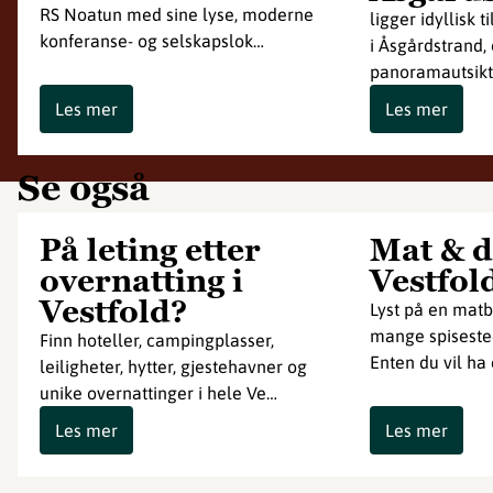
RS Noatun med sine lyse, moderne
ligger idyllisk
konferanse- og selskapslok…
i Åsgårdstrand,
panoramautsikt
Les mer
Les mer
Se også
På leting etter
Mat & d
overnatting i
Vestfol
Vestfold?
Lyst på en matb
mange spisested
Finn hoteller, campingplasser,
Enten du vil ha 
leiligheter, hytter, gjestehavner og
unike overnattinger i hele Ve…
Les mer
Les mer