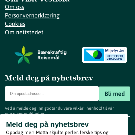
Om oss
Personvernerklæring
Cookies
Om nettstedet
Meld deg på nyhetsbrev
Bli med
Ved å melde deg inn godtar du våre vilkår i henhold til vår
personvernerklæring
.
www.visitvestfold.com
Meld deg på nyhetsbrev
Turistinformasjon
Oppdag mer! Motta skjulte perler, ferske tips og