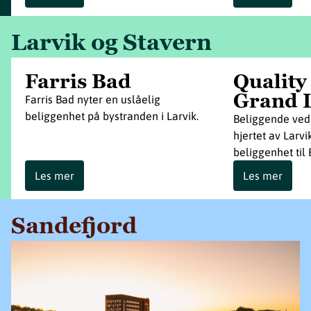
Larvik og Stavern
Farris Bad
Quality
Grand 
Farris Bad nyter en uslåelig
beliggenhet på bystranden i Larvik.
Beliggende ved
hjertet av Larv
beliggenhet til
Les mer
Les mer
Sandefjord