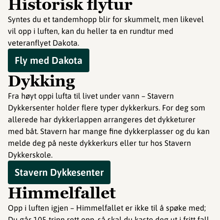
Historisk flytur
Syntes du et tandemhopp blir for skummelt, men likevel
vil opp i luften, kan du heller ta en rundtur med
veteranflyet Dakota.
Fly med Dakota
Dykking
Fra høyt oppi lufta til livet under vann – Stavern
Dykkersenter holder flere typer dykkerkurs. For deg som
allerede har dykkerlappen arrangeres det dykketurer
med båt. Stavern har mange fine dykkerplasser og du kan
melde deg på neste dykkerkurs eller tur hos Stavern
Dykkerskole.
Stavern Dykkesenter
Himmelfallet
Opp i luften igjen – Himmelfallet er ikke til å spøke med;
Du går 105 trinn rett opp, så skal du kaste deg ut i fritt fall