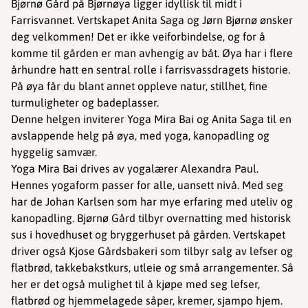
Bjørnø Gård på Bjørnøya ligger idyllisk til midt i
Farrisvannet. Vertskapet Anita Saga og Jørn Bjørnø ønsker
deg velkommen! Det er ikke veiforbindelse, og for å
komme til gården er man avhengig av båt. Øya har i flere
århundre hatt en sentral rolle i farrisvassdragets historie.
På øya får du blant annet oppleve natur, stillhet, fine
turmuligheter og badeplasser.
Denne helgen inviterer Yoga Mira Bai og Anita Saga til en
avslappende helg på øya, med yoga, kanopadling og
hyggelig samvær.
Yoga Mira Bai drives av yogalærer Alexandra Paul.
Hennes yogaform passer for alle, uansett nivå. Med seg
har de Johan Karlsen som har mye erfaring med uteliv og
kanopadling. Bjørnø Gård tilbyr overnatting med historisk
sus i hovedhuset og bryggerhuset på gården. Vertskapet
driver også Kjose Gårdsbakeri som tilbyr salg av lefser og
flatbrød, takkebakstkurs, utleie og små arrangementer. Så
her er det også mulighet til å kjøpe med seg lefser,
flatbrød og hjemmelagede såper, kremer, sjampo hjem.