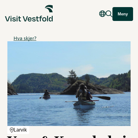
Meny
Hva skjer?
Larvik