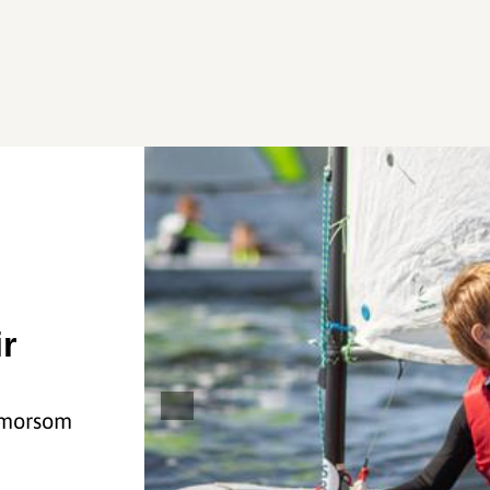
r
 morsom