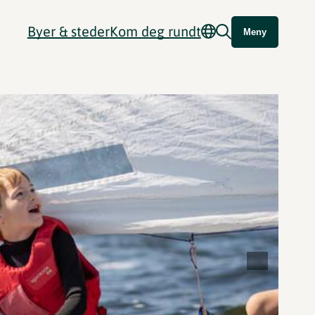
Byer & steder
Kom deg rundt
Meny