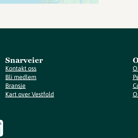
Snarveier
O
Kontakt oss
O
Bli medlem
P
Bransje
C
Kart over Vestfold
O