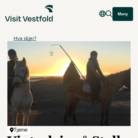
Meny
Hva skjer?
Tjøme