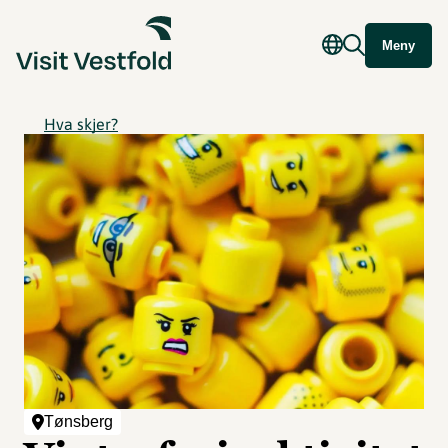
Meny
Hva skjer?
Tønsberg