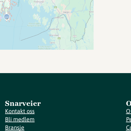
Snarveier
O
Kontakt oss
O
Bli medlem
P
Bransje
C