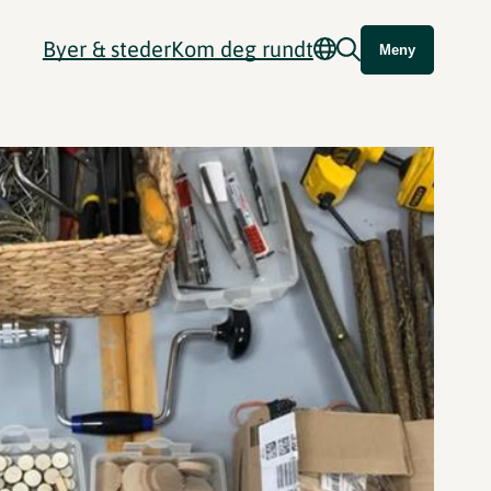
Byer & steder
Kom deg rundt
Meny