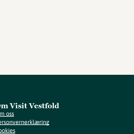
m Visit Vestfold
m oss
ersonvernerklæring
ookies