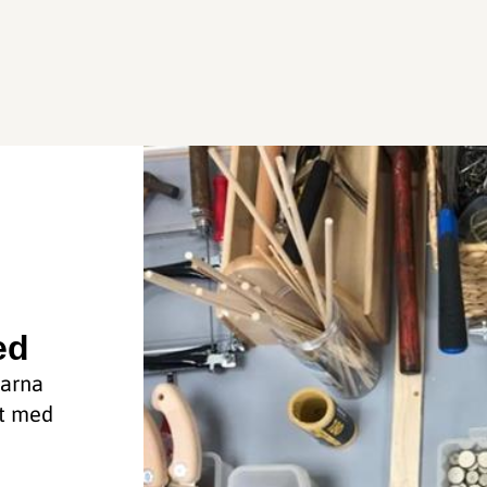
ed
barna
nt med