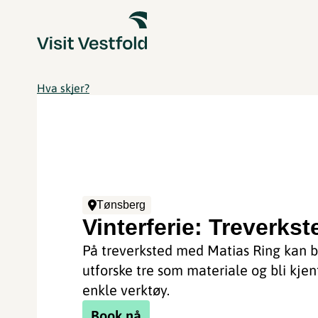
Hva skjer?
Tønsberg
Vinterferie: Treverkst
På treverksted med Matias Ring kan 
utforske tre som materiale og bli kje
enkle verktøy.
Book nå