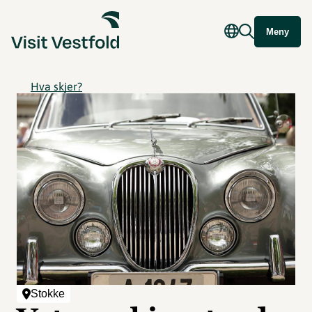
Meny
Hva skjer?
Stokke