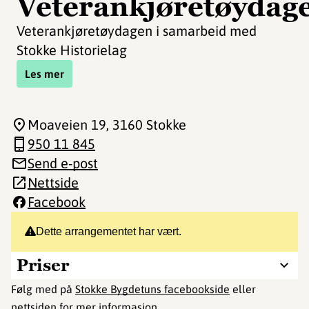
Veterankjøretøydag
Veterankjøretøydagen i samarbeid med
Stokke Historielag
Les mer
Moaveien 19
, 3160 Stokke
950 11 845
Send e-post
Nettside
Facebook
Dette arrangementet har vært.
Priser
Følg med på
Stokke Bygdetuns facebookside
eller
nettsiden for mer informasjon.