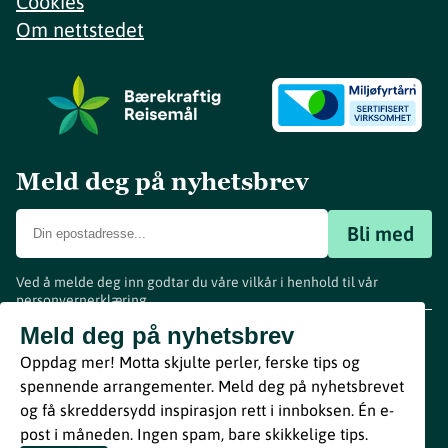
Cookies
Om nettstedet
Meld deg på nyhetsbrev
Bli med
Ved å melde deg inn godtar du våre vilkår i henhold til vår
personvernerklæring
.
www.visitvestfold.com
Meld deg på nyhetsbrev
Turistinformasjon
Oppdag mer! Motta skjulte perler, ferske tips og
Vestfold Fylkeskommune
spennende arrangementer. Meld deg på nyhetsbrevet
By
Breakfast
og få skreddersydd inspirasjon rett i innboksen. Én e-
post i måneden. Ingen spam, bare skikkelige tips.