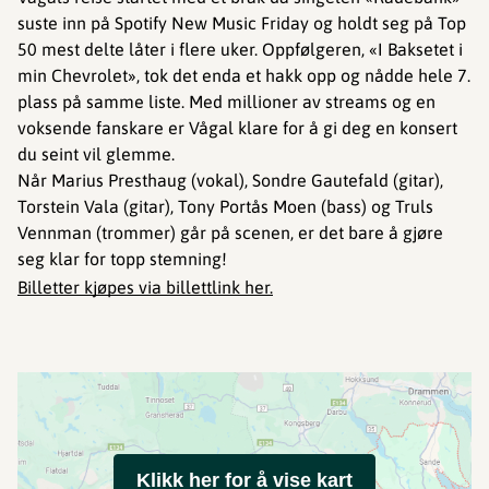
suste inn på Spotify New Music Friday og holdt seg på Top
50 mest delte låter i flere uker. Oppfølgeren, «I Baksetet i
min Chevrolet», tok det enda et hakk opp og nådde hele 7.
plass på samme liste. Med millioner av streams og en
voksende fanskare er Vågal klare for å gi deg en konsert
du seint vil glemme.
Når Marius Presthaug (vokal), Sondre Gautefald (gitar),
Torstein Vala (gitar), Tony Portås Moen (bass) og Truls
Vennman (trommer) går på scenen, er det bare å gjøre
seg klar for topp stemning!
Billetter kjøpes via billettlink her.
Klikk her for å vise kart