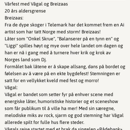
Vårfest med Vågal og Breizaas
20 års aldersgrense
Breizaas:
Fra de dype skoger i Telemark har det kommet frem en Ai
artist som har tatt Norge med storm! Breizaas!
Låter som "Onkel Skrue", "Balanserer på en tynn en" og
"Liggi" spilles høyt og mye over hele landet om dagen og
han er nå i gang med å turnere hver krik og krok av
Norges land som Dj.
Formålet bak låtene er å skape allsang, dans på bordet og
følelsen av å være på en ekte bygdefest! Stemningen er
satt for en vellykket kveld med fest og morro!
Vågal:
Vågal er bandet som setter fyr på enhver scene med
energiske låter, humoristiske historier og et sceneshow
som får publikum til å ville ha mer! Med sin særegne,
melodiske miks av rock, sjarm og god stemning har Vågal
allerede spilt for fulle hus flere steder.
Vågals reise startet med et brak da singelen «Rådebank»