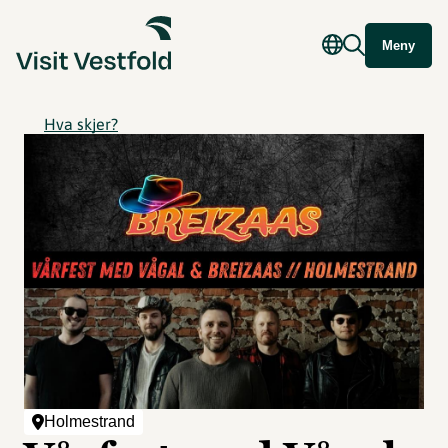
Meny
Hva skjer?
Holmestrand