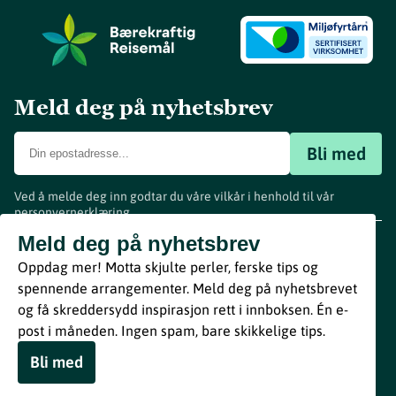
Meld deg på nyhetsbrev
Bli med
Ved å melde deg inn godtar du våre vilkår i henhold til vår
personvernerklæring
.
www.visitvestfold.com
Meld deg på nyhetsbrev
Turistinformasjon
Oppdag mer! Motta skjulte perler, ferske tips og
Vestfold Fylkeskommune
spennende arrangementer. Meld deg på nyhetsbrevet
By
Breakfast
og få skreddersydd inspirasjon rett i innboksen. Én e-
post i måneden. Ingen spam, bare skikkelige tips.
Bli med