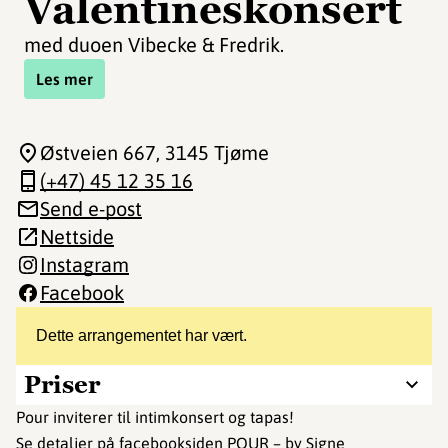
Valentineskonsert
med duoen Vibecke & Fredrik.
Les mer
Østveien 667
, 3145 Tjøme
(+47) 45 12 35 16
Send e-post
Nettside
Instagram
Facebook
Dette arrangementet har vært.
Priser
Pour inviterer til intimkonsert og tapas!
Se detaljer på
facebooksiden POUR – by Signe