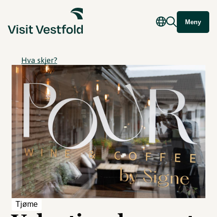
Meny
Hva skjer?
Tjøme