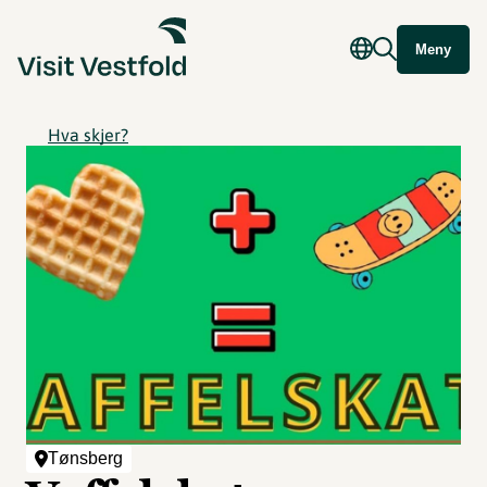
Meny
Hva skjer?
Tønsberg