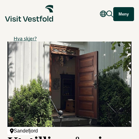
Meny
Hva skjer?
Sandefjord