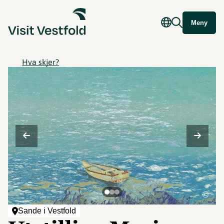
Meny
Hva skjer?
©
Sande i Vestfold