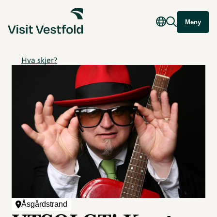
Meny
Hva skjer?
Åsgårdstrand