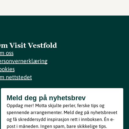
m Visit Vestfold
m oss
ersonvernerklæring
ookies
m nettstedet
Meld deg på nyhetsbrev
Meld deg på nyhetsbrev
Oppdag mer! Motta skjulte perler, ferske tips og
Bli med
spennende arrangementer. Meld deg på nyhetsbrevet
og få skreddersydd inspirasjon rett i innboksen. Én e-
Ved å melde deg inn godtar du våre vilkår i henhold til vår
post i måneden. Ingen spam, bare skikkelige tips.
personvernerklæring
.