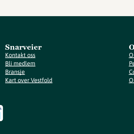
Snarveier
O
Kontakt oss
O
Bli medlem
P
Bransje
C
Kart over Vestfold
O