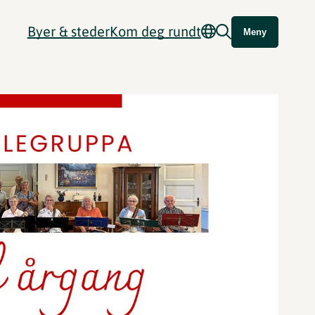
Byer & steder
Kom deg rundt
Meny