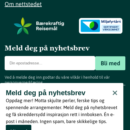
Om nettstedet
Meld deg på nyhetsbrev
Bli med
Ved å melde deg inn godtar du våre vilkår i henhold til vår
personvernerklæring
.
www.visitvestfold.com
Meld deg på nyhetsbrev
Turistinformasjon
Oppdag mer! Motta skjulte perler, ferske tips og
Vestfold Fylkeskommune
spennende arrangementer. Meld deg på nyhetsbrevet
By
Breakfast
og få skreddersydd inspirasjon rett i innboksen. Én e-
post i måneden. Ingen spam, bare skikkelige tips.