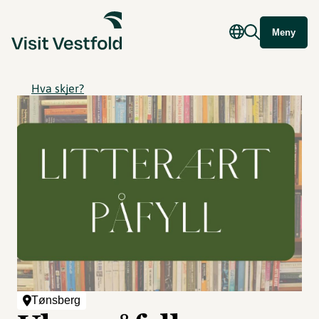
Meny
Hva skjer?
Tønsberg