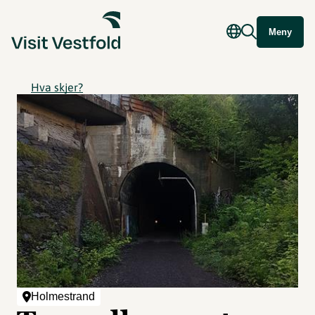
Meny
Hva skjer?
Holmestrand