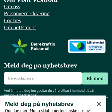
Om oss
Personvernerklæring
Cookies
Om nettstedet
Meld deg på nyhetsbrev
Bli med
Ved å melde deg inn godtar du våre vilkår i henhold til vår
personvernerklæring
.
www.visitvestfold.com
Meld deg på nyhetsbrev
Turistinformasjon
Oppdag mer! Motta skjulte perler, ferske tips og