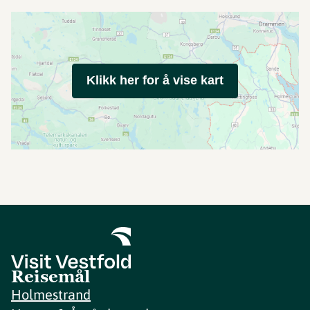
Klikk her for å vise kart
Reisemål
Holmestrand