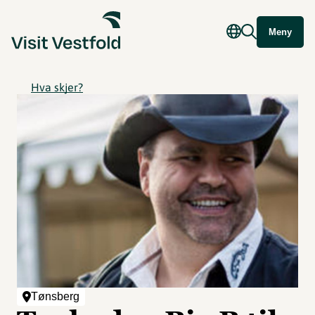
Meny
Hva skjer?
Tønsberg