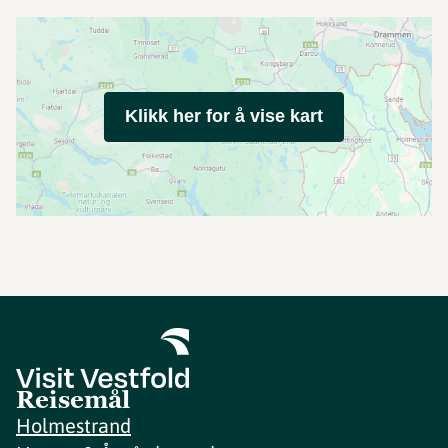
Klikk her for å vise kart
Reisemål
Holmestrand