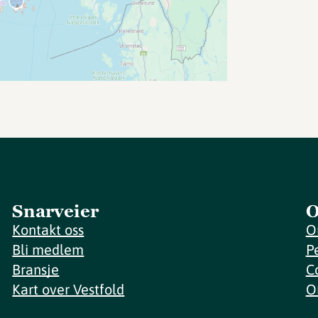
Snarveier
O
Kontakt oss
O
Bli medlem
P
Bransje
C
Kart over Vestfold
O