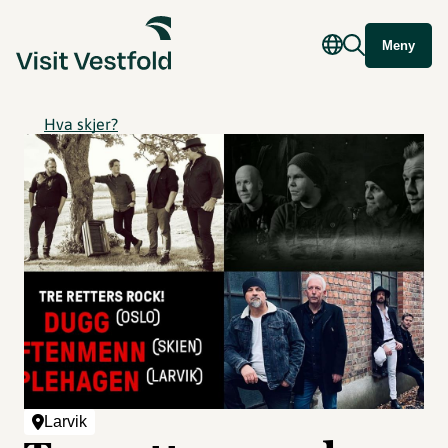
Meny
Hva skjer?
Larvik