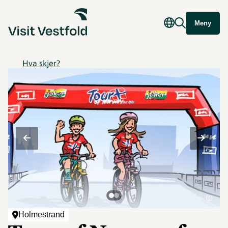
Meny
Hva skjer?
©
Holmestrand