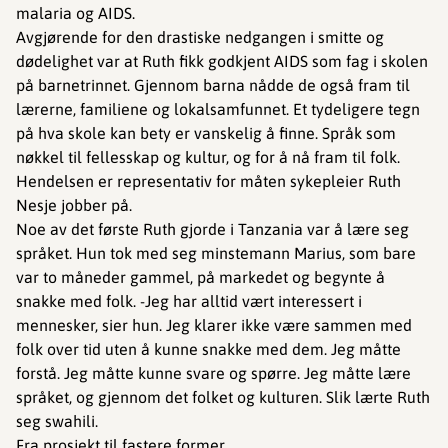
malaria og AIDS.
Avgjørende for den drastiske nedgangen i smitte og
dødelighet var at Ruth fikk godkjent AIDS som fag i skolen
på barnetrinnet. Gjennom barna nådde de også fram til
lærerne, familiene og lokalsamfunnet. Et tydeligere tegn
på hva skole kan bety er vanskelig å finne. Språk som
nøkkel til fellesskap og kultur, og for å nå fram til folk.
Hendelsen er representativ for måten sykepleier Ruth
Nesje jobber på.
Noe av det første Ruth gjorde i Tanzania var å lære seg
språket. Hun tok med seg minstemann Marius, som bare
var to måneder gammel, på markedet og begynte å
snakke med folk. -Jeg har alltid vært interessert i
mennesker, sier hun. Jeg klarer ikke være sammen med
folk over tid uten å kunne snakke med dem. Jeg måtte
forstå. Jeg måtte kunne svare og spørre. Jeg måtte lære
språket, og gjennom det folket og kulturen. Slik lærte Ruth
seg swahili.
Fra prosjekt til fastere former