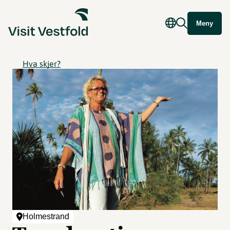
Meny
Hva skjer?
Holmestrand