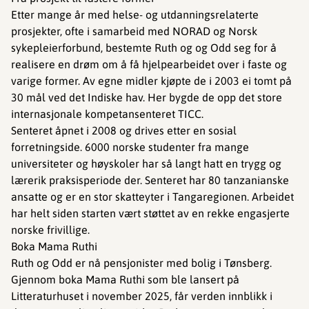
Etter mange år med helse- og utdanningsrelaterte
prosjekter, ofte i samarbeid med NORAD og Norsk
sykepleierforbund, bestemte Ruth og og Odd seg for å
realisere en drøm om å få hjelpearbeidet over i faste og
varige former. Av egne midler kjøpte de i 2003 ei tomt på
30 mål ved det Indiske hav. Her bygde de opp det store
internasjonale kompetansenteret TICC.
Senteret åpnet i 2008 og drives etter en sosial
forretningside. 6000 norske studenter fra mange
universiteter og høyskoler har så langt hatt en trygg og
lærerik praksisperiode der. Senteret har 80 tanzanianske
ansatte og er en stor skatteyter i Tangaregionen. Arbeidet
har helt siden starten vært støttet av en rekke engasjerte
norske frivillige.
Boka Mama Ruthi
Ruth og Odd er nå pensjonister med bolig i Tønsberg.
Gjennom boka Mama Ruthi som ble lansert på
Litteraturhuset i november 2025, får verden innblikk i