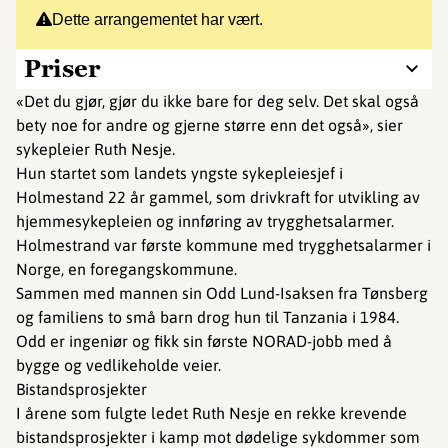
Dette arrangementet har vært.
Priser
«Det du gjør, gjør du ikke bare for deg selv. Det skal også
bety noe for andre og gjerne større enn det også», sier
sykepleier Ruth Nesje.
Hun startet som landets yngste sykepleiesjef i
Holmestand 22 år gammel, som drivkraft for utvikling av
hjemmesykepleien og innføring av trygghetsalarmer.
Holmestrand var første kommune med trygghetsalarmer i
Norge, en foregangskommune.
Sammen med mannen sin Odd Lund-Isaksen fra Tønsberg
og familiens to små barn drog hun til Tanzania i 1984.
Odd er ingeniør og fikk sin første NORAD-jobb med å
bygge og vedlikeholde veier.
Bistandsprosjekter
I årene som fulgte ledet Ruth Nesje en rekke krevende
bistandsprosjekter i kamp mot dødelige sykdommer som