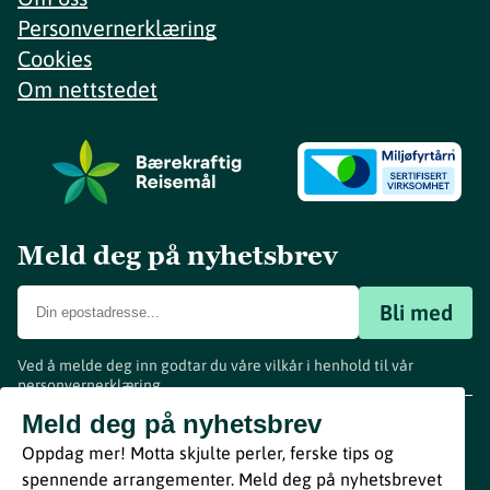
Personvernerklæring
Cookies
Om nettstedet
Meld deg på nyhetsbrev
Bli med
Ved å melde deg inn godtar du våre vilkår i henhold til vår
personvernerklæring
.
www.visitvestfold.com
Meld deg på nyhetsbrev
Turistinformasjon
Oppdag mer! Motta skjulte perler, ferske tips og
Vestfold Fylkeskommune
spennende arrangementer. Meld deg på nyhetsbrevet