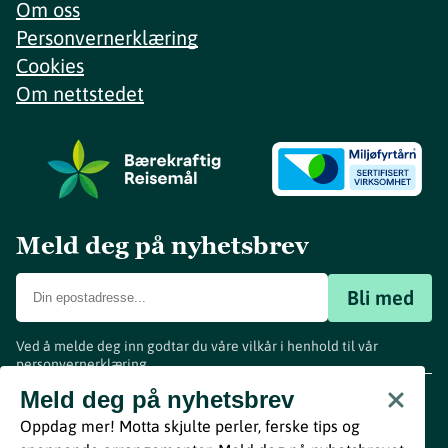
Om oss
Personvernerklæring
Cookies
Om nettstedet
Meld deg på nyhetsbrev
Bli med
Ved å melde deg inn godtar du våre vilkår i henhold til vår
personvernerklæring
.
www.visitvestfold.com
Meld deg på nyhetsbrev
Turistinformasjon
Oppdag mer! Motta skjulte perler, ferske tips og
Vestfold Fylkeskommune