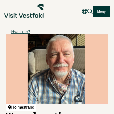
Meny
Hva skjer?
Holmestrand