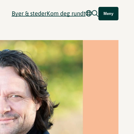
Byer & steder
Kom deg rundt
Meny