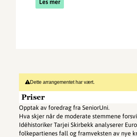
Les mer
Dette arrangementet har vært.
Priser
Opptak av foredrag fra SeniorUni.
Hva skjer når de moderate stemmene forsv
Idéhistoriker Tarjei Skirbekk analyserer Eur
folkepartienes fall og framveksten av nye kr