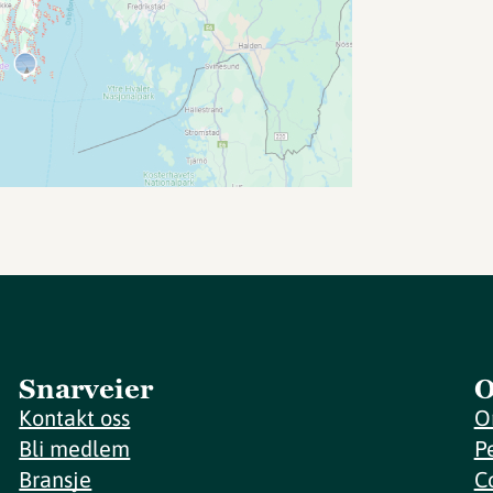
Snarveier
O
Kontakt oss
O
Bli medlem
P
Bransje
C