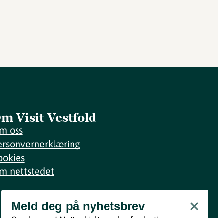
m Visit Vestfold
m oss
ersonvernerklæring
ookies
m nettstedet
Meld deg på nyhetsbrev
Meld deg på nyhetsbrev