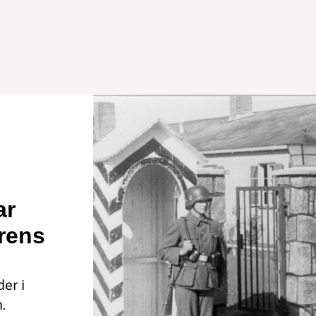
ar
irens
der i
.