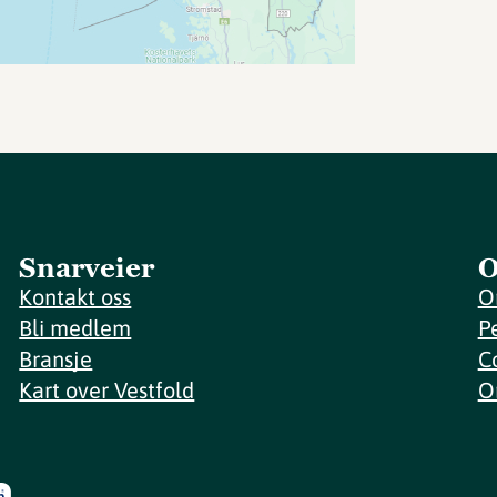
Snarveier
O
Kontakt oss
O
Bli medlem
P
Bransje
C
Kart over Vestfold
O