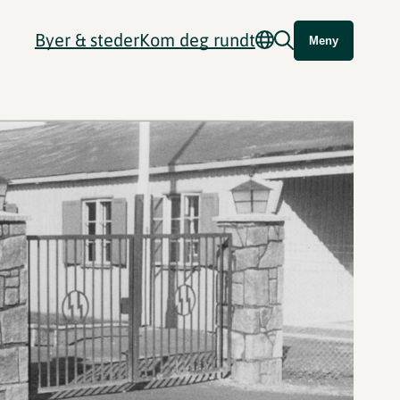
Byer & steder
Kom deg rundt
Meny