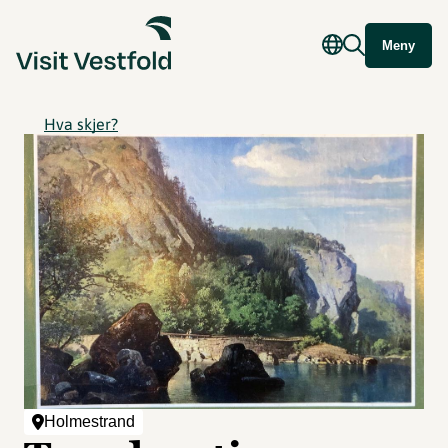
Meny
Hva skjer?
Holmestrand