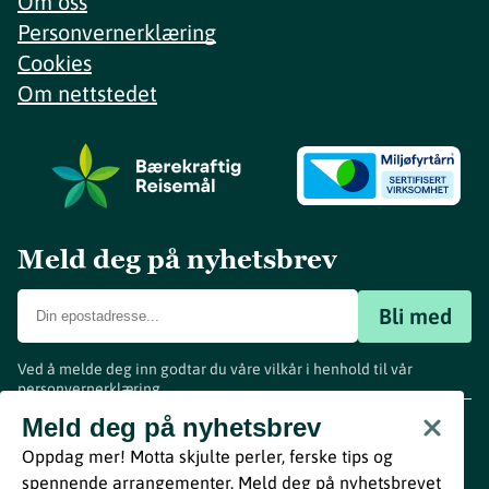
Om oss
Personvernerklæring
Cookies
Om nettstedet
Meld deg på nyhetsbrev
Bli med
Ved å melde deg inn godtar du våre vilkår i henhold til vår
personvernerklæring
.
www.visitvestfold.com
Meld deg på nyhetsbrev
Turistinformasjon
Oppdag mer! Motta skjulte perler, ferske tips og
Vestfold Fylkeskommune
spennende arrangementer. Meld deg på nyhetsbrevet