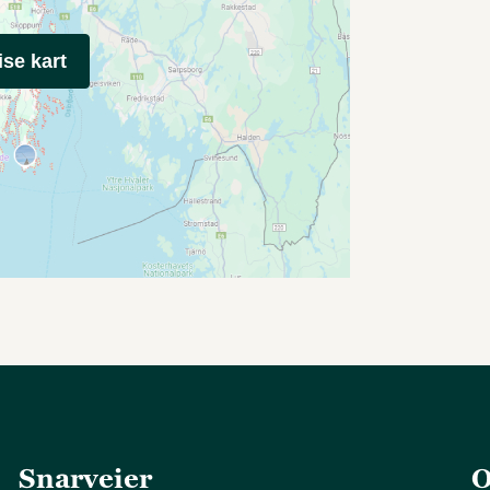
ise kart
Snarveier
O