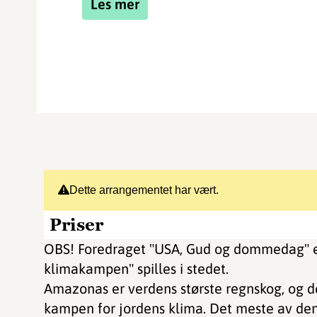
Les mer
Dette arrangementet har vært.
Priser
OBS! Foredraget "USA, Gud og dommedag" e
klimakampen" spilles i stedet.
Amazonas er verdens største regnskog, og de
kampen for jordens klima. Det meste av denn