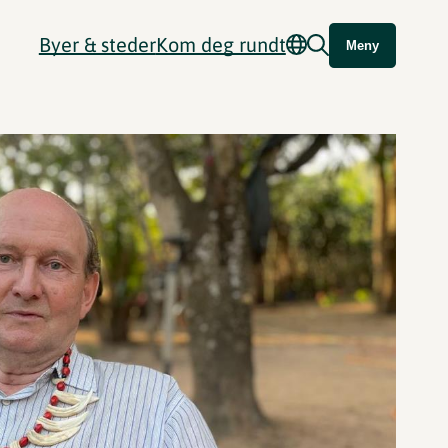
Byer & steder
Kom deg rundt
Meny