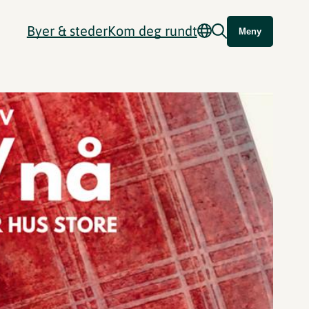
Byer & steder
Kom deg rundt
Meny