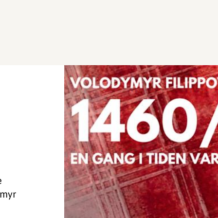
e
ymyr