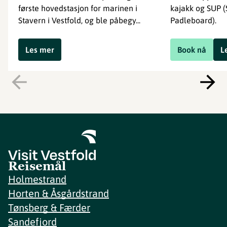
første hovedstasjon for marinen i
kajakk og SUP 
Stavern i Vestfold, og ble påbegy...
Padleboard).
Les mer
Book nå
L
Reisemål
Holmestrand
Horten & Åsgårdstrand
Tønsberg & Færder
Sandefjord