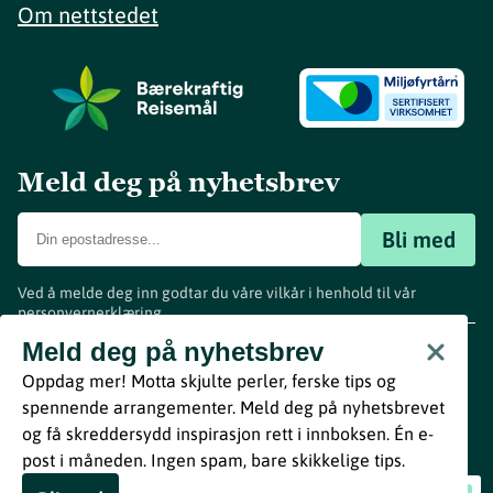
Om nettstedet
Meld deg på nyhetsbrev
Bli med
Ved å melde deg inn godtar du våre vilkår i henhold til vår
personvernerklæring
.
www.visitvestfold.com
Meld deg på nyhetsbrev
Turistinformasjon
Oppdag mer! Motta skjulte perler, ferske tips og
Vestfold Fylkeskommune
spennende arrangementer. Meld deg på nyhetsbrevet
By
Breakfast
og få skreddersydd inspirasjon rett i innboksen. Én e-
post i måneden. Ingen spam, bare skikkelige tips.