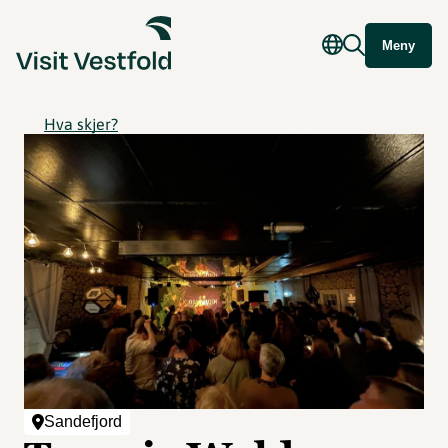
Meny
Hva skjer?
Sandefjord