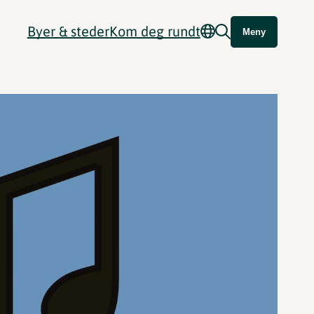
Byer & steder
Kom deg rundt
Meny