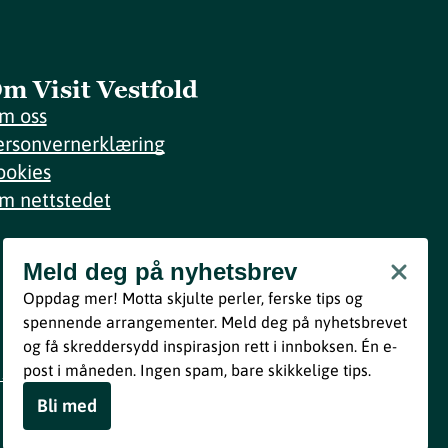
m Visit Vestfold
m oss
ersonvernerklæring
ookies
m nettstedet
Meld deg på nyhetsbrev
Meld deg på nyhetsbrev
Oppdag mer! Motta skjulte perler, ferske tips og
Bli med
spennende arrangementer. Meld deg på nyhetsbrevet
og få skreddersydd inspirasjon rett i innboksen. Én e-
Ved å melde deg inn godtar du våre vilkår i henhold til vår
post i måneden. Ingen spam, bare skikkelige tips.
personvernerklæring
.
Bli med