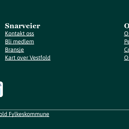
Snarveier
O
Kontakt oss
O
Bli medlem
P
Bransje
C
Kart over Vestfold
O
fold Fylkeskommune