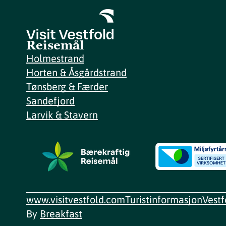
Reisemål
Holmestrand
Horten & Åsgårdstrand
Tønsberg & Færder
Sandefjord
Larvik & Stavern
www.visitvestfold.com
Turistinformasjon
Vest
By
Breakfast