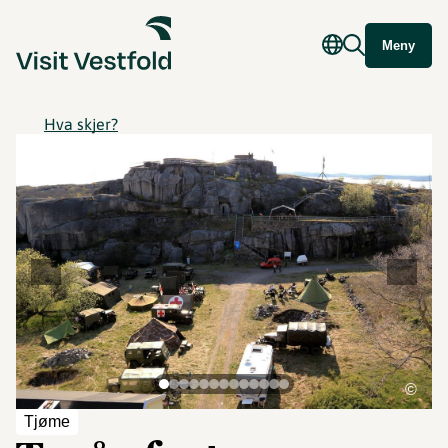
Meny
Hva skjer?
©
Tjøme