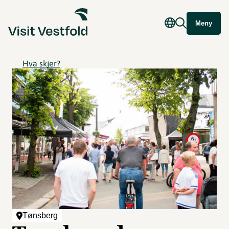
Meny
Hva skjer?
Tønsberg