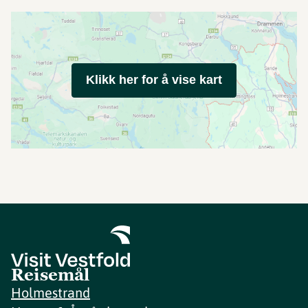
Klikk her for å vise kart
Reisemål
Holmestrand