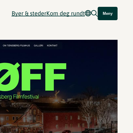
Byer & steder
Kom deg rundt
Meny