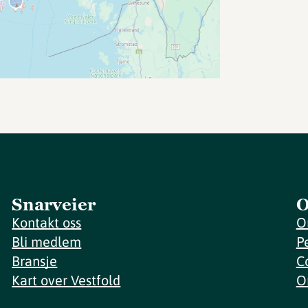
Snarveier
O
Kontakt oss
O
Bli medlem
P
Bransje
C
Kart over Vestfold
O