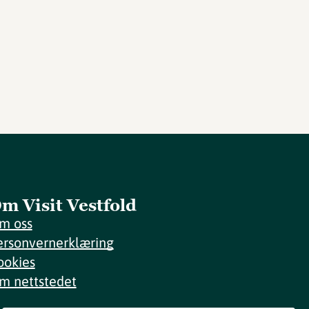
m Visit Vestfold
m oss
ersonvernerklæring
ookies
m nettstedet