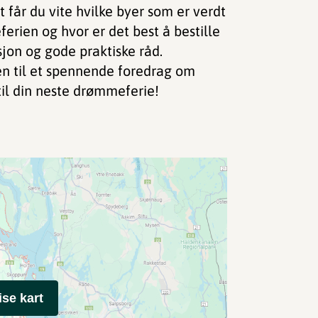
t får du vite hvilke byer som er verdt
rien og hvor er det best å bestille
sjon og gode praktiske råd.
en til et spennende foredrag om
 til din neste drømmeferie!
ise kart