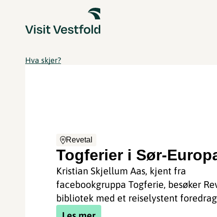
Hva skjer?
Revetal
Togferier i Sør-Europ
Kristian Skjellum Aas, kjent fra
facebookgruppa Togferie, besøker Re
bibliotek med et reiselystent foredrag
Les mer