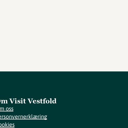
m Visit Vestfold
m oss
ersonvernerklæring
ookies