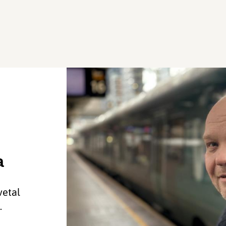
a
vetal
.