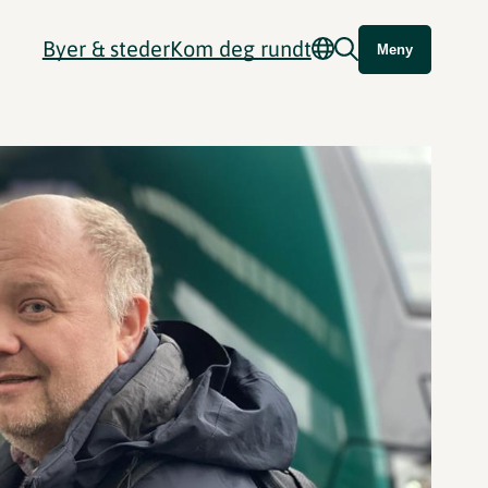
Byer & steder
Kom deg rundt
Meny