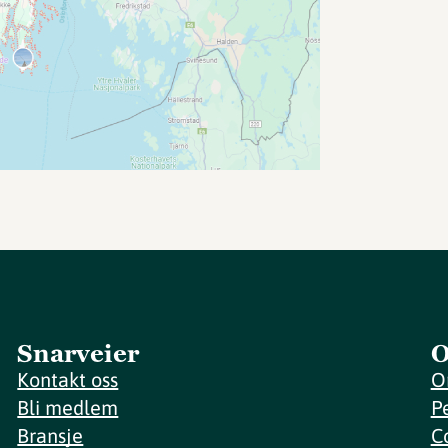
Snarveier
O
Kontakt oss
O
Bli medlem
P
Bransje
C