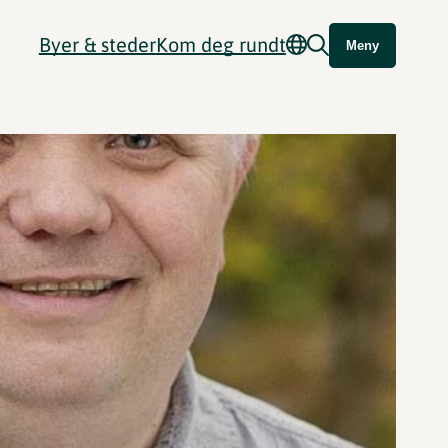
Byer & steder
Kom deg rundt
Meny