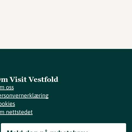
m Visit Vestfold
m oss
ersonvernerklæring
ookies
m nettstedet
Meld deg på nyhetsbrev