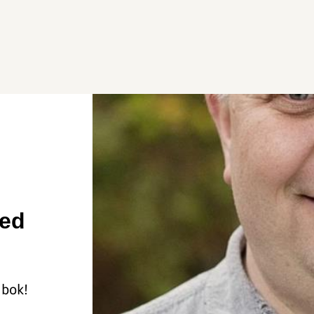
med
 bok!