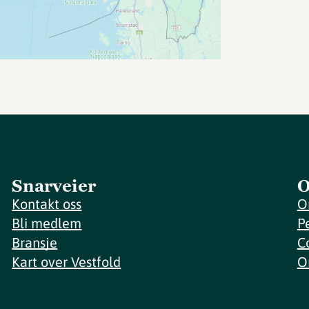
Snarveier
O
Kontakt oss
O
Bli medlem
P
Bransje
C
Kart over Vestfold
O