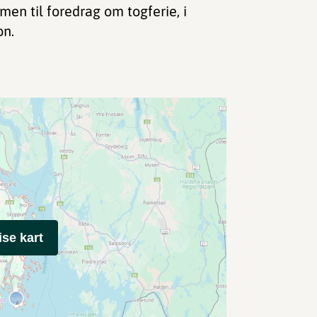
en til foredrag om togferie, i
on.
ise kart