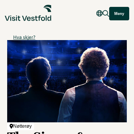
Meny
Hva skjer?
Nøtterøy