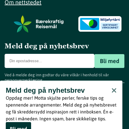
Om nettstedet
Meld deg på nyhetsbrev
Bli med
Ved å melde deg inn godtar du våre vilkår i henhold til vår
personvernerklæring
.
www.visitvestfold.com
Meld deg på nyhetsbrev
Turistinformasjon
Oppdag mer! Motta skjulte perler, ferske tips og
Vestfold Fylkeskommune
spennende arrangementer. Meld deg på nyhetsbrevet
By
Breakfast
og få skreddersydd inspirasjon rett i innboksen. Én e-
post i måneden. Ingen spam, bare skikkelige tips.
Bli med