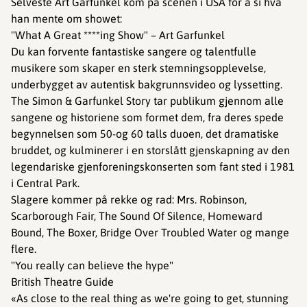
Selveste Art Garfunkel kom på scenen i USA for å si hva
han mente om showet:
"What A Great ****ing Show" – Art Garfunkel
Du kan forvente fantastiske sangere og talentfulle
musikere som skaper en sterk stemningsopplevelse,
underbygget av autentisk bakgrunnsvideo og lyssetting.
The Simon & Garfunkel Story tar publikum gjennom alle
sangene og historiene som formet dem, fra deres spede
begynnelsen som 50-og 60 talls duoen, det dramatiske
bruddet, og kulminerer i en storslått gjenskapning av den
legendariske gjenforeningskonserten som fant sted i 1981
i Central Park.
Slagere kommer på rekke og rad: Mrs. Robinson,
Scarborough Fair, The Sound Of Silence, Homeward
Bound, The Boxer, Bridge Over Troubled Water og mange
flere.
"You really can believe the hype"
British Theatre Guide
«As close to the real thing as we're going to get, stunning