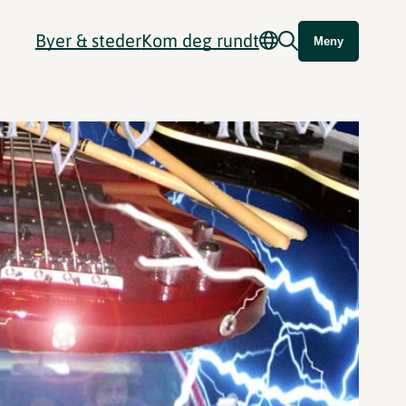
Byer & steder
Kom deg rundt
Meny