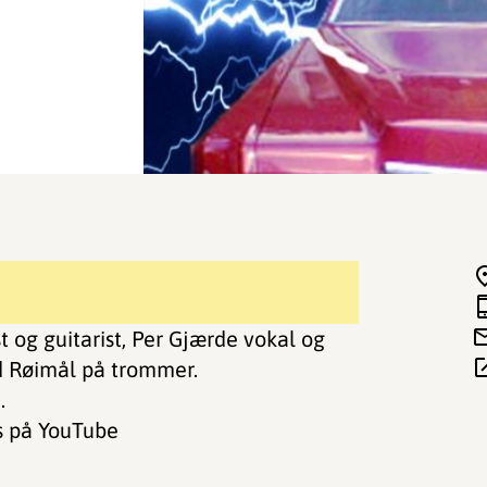
 og guitarist, Per Gjærde vokal og
id Røimål på trommer.
.
cs på YouTube