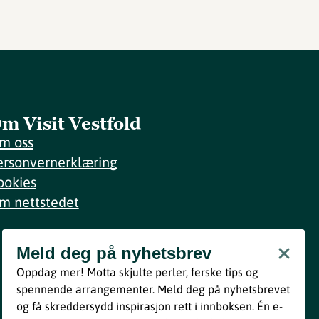
m Visit Vestfold
m oss
ersonvernerklæring
ookies
m nettstedet
Meld deg på nyhetsbrev
Meld deg på nyhetsbrev
Oppdag mer! Motta skjulte perler, ferske tips og
Bli med
spennende arrangementer. Meld deg på nyhetsbrevet
og få skreddersydd inspirasjon rett i innboksen. Én e-
Ved å melde deg inn godtar du våre vilkår i henhold til vår