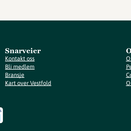
Snarveier
O
Kontakt oss
O
Bli medlem
P
Bransje
C
Kart over Vestfold
O