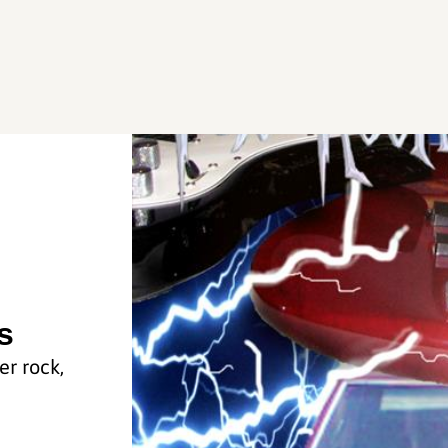
s
er rock,