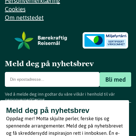
Personvernerklæring
Cookies
Om nettstedet
Meld deg på nyhetsbrev
Bli med
Ved å melde deg inn godtar du våre vilkår i henhold til vår
personvernerklæring
.
www.visitvestfold.com
Meld deg på nyhetsbrev
Turistinformasjon
Oppdag mer! Motta skjulte perler, ferske tips og
Vestfold Fylkeskommune
spennende arrangementer. Meld deg på nyhetsbrevet
By
Breakfast
og få skreddersydd inspirasjon rett i innboksen. Én e-