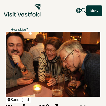
Meny
Hva skjer?
Sandefjord