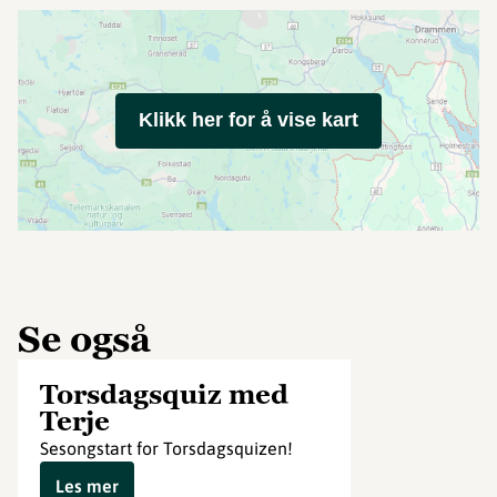
Klikk her for å vise kart
Se også
Torsdagsquiz med
Terje
Sesongstart for Torsdagsquizen!
Les mer